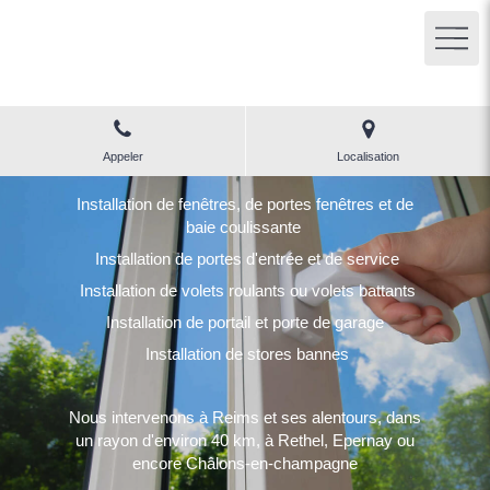
LPM
Menuiserie Reims (51)
Appeler
Localisation
Installation de fenêtres, de portes fenêtres et de
baie coulissante
Installation de portes d'entrée et de service
Installation de volets roulants ou volets battants
Installation de portail et porte de garage
Installation de stores bannes
Nous intervenons à Reims et ses alentours, dans
un rayon d'environ 40 km, à Rethel, Epernay ou
encore Châlons-en-champagne