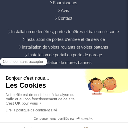
Fournisseurs
Avis
Contact
Installation de fenêtres, portes fenêtres et baie coulissante
Installation de portes d'entrée et de service
Installation de volets roulants et volets battants
Installation de portail ou porte de garage
Installation de stores bannes
Witry-lès-Reims, Bétheny, Tinqueux, Cormontreuil, Rethel,
Mourmelon-le-Grand, Fismes, Ay, Épernay, Vouziers, Laon
Plan du site
Mentions légales
Création et référencement du site par Simplébo
Ce site a été proposé par
Habitatpresto